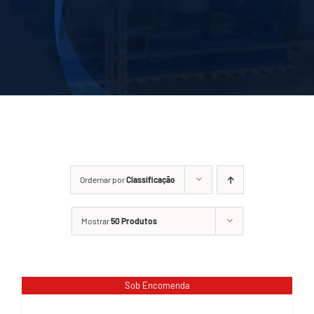
Minha Conta
Carrinho
Ordernar por
Classificação
Mostrar
50 Produtos
Sob Encomenda