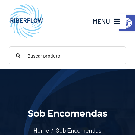
Ir
para
Abrir a
MENU
o
conteúdo
Home
Buscar
resultados
Institucional
para:
Produtos
Serviços
Sob Encomendas
Contato
Home
Sob Encomendas