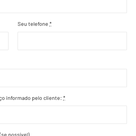
Seu telefone
*
ço informado pelo cliente:
*
(se possível)