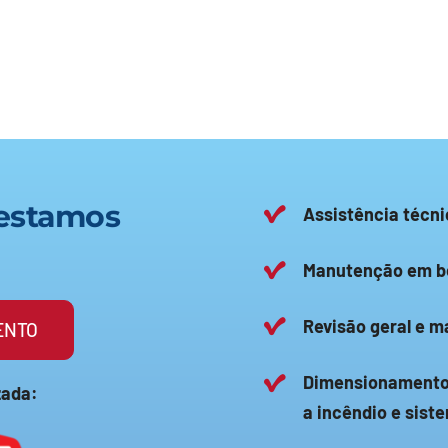
restamos
Assistência técn
Manutenção em b
Revisão geral e 
ENTO
Dimensionamento 
zada:
a incêndio e sist