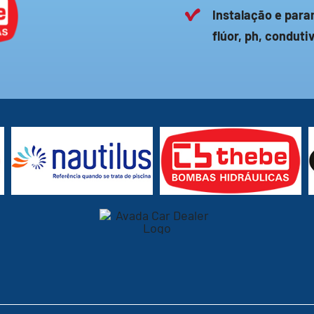
Instalação e para
flúor, ph, conduti