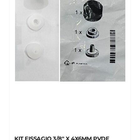
KIT FISSAGIO 3/8″ X 4X6MM PVDF