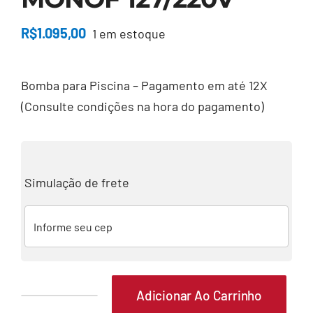
Minha Conta
R$
1.095,00
1 em estoque
Carrinho
Bomba para Piscina – Pagamento em até 12X
(Consulte condições na hora do pagamento)
Simulação de frete
Adicionar Ao Carrinho
BOMBA