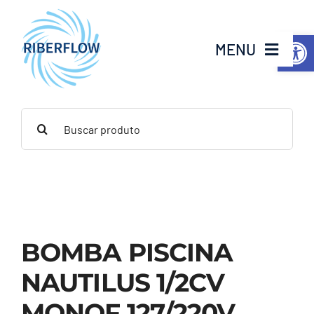
Ir
para
Abrir a
MENU
o
conteúdo
Home
Buscar
resultados
Institucional
para:
Produtos
Serviços
BOMBA PISCINA
Contato
NAUTILUS 1/2CV
MONOF 127/220V